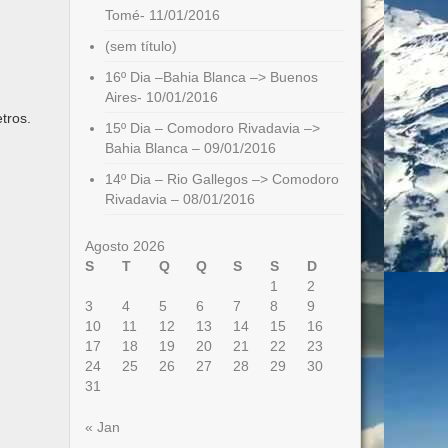
Tomé- 11/01/2016
(sem título)
16º Dia –Bahia Blanca –> Buenos
Aires- 10/01/2016
tros.
15º Dia – Comodoro Rivadavia –>
Bahia Blanca – 09/01/2016
14º Dia – Rio Gallegos –> Comodoro
Rivadavia – 08/01/2016
Agosto 2026
S
T
Q
Q
S
S
D
1
2
3
4
5
6
7
8
9
10
11
12
13
14
15
16
17
18
19
20
21
22
23
24
25
26
27
28
29
30
31
« Jan