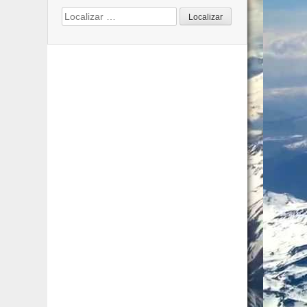
Search
for: