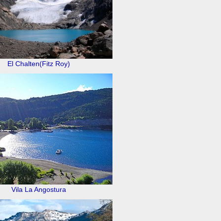
El Chalten(Fitz Roy)
Vila La Angostura