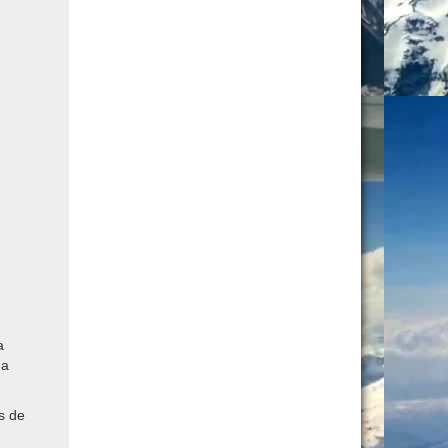
a
a
a
s de