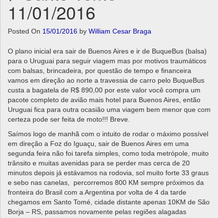
11/01/2016
a
v
Posted On
15/01/2016
by
William Cesar Braga
i
g
O plano inicial era sair de Buenos Aires e ir de BuqueBus (balsa)
a
para o Uruguai para seguir viagem mas por motivos traumáticos
t
com balsas, brincadeira, por questão de tempo e financeira
i
vamos em direção ao norte a travessia de carro pelo BuqueBus
o
custa a bagatela de R$ 890,00 por este valor você compra um
n
pacote completo de avião mais hotel para Buenos Aires, então
Uruguai fica para outra ocasião uma viagem bem menor que com
certeza pode ser feita de moto!!! Breve.
Saímos logo de manhã com o intuito de rodar o máximo possível
em direção a Foz do Iguaçu, sair de Buenos Aires em uma
segunda feira não foi tarefa simples, como toda metrópole, muito
trânsito e muitas avenidas para se perder mas cerca de 20
minutos depois já estávamos na rodovia, sol muito forte 33 graus
e sebo nas canelas, percorremos 800 KM sempre próximos da
fronteira do Brasil com a Argentina por volta de 4 da tarde
chegamos em Santo Tomé, cidade distante apenas 10KM de São
Borja – RS, passamos novamente pelas regiões alagadas