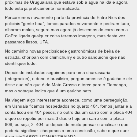
próximas de Uruguaiana que estava sob a agua na ida e agora
tudo está já praticamente normalizado.
Percorremos novamente parte da província de Entre Rios dos
policiais “gente boa”, fomos parados novamente e pediram tudo,
olharam malas, seguro mas agora já descemos do carro com a
GoPro ligada qualquer coisa teremos imagens, mas desta vez
passamos ilesos. UFA.
No caminho novas preciosidade gastronômicas de beira de
estrada, choripan com chimichurry e outro sanduíche que não
identifiquei tudo.
Depois de instalados seguimos para uma churrascaria
(Integracion), o dono é brasileiro, perguntamos se é gaúcho e ele
disse que não que é do Mato Grosso e torce para o Flamengo,
mas o sotaque indica que é um gaúcho nato.
Na viagem algo interessante acontece, como uma perseguição,
em Ushuaia ficamos hospedados no quarto 404, fomos jantar e a
conta ficou em 404 pesos, no outro dia um carro com a placa 404
o que se repetiu por mais 3 dias e hoje um carro com a placa
808, ou seja, 2 404, ai depois de muito pensar e analisar o que
poderia significar chegamos a uma conclusão, sabe o que quer
dizer isto? ABSOLUTAMENTE NADA.