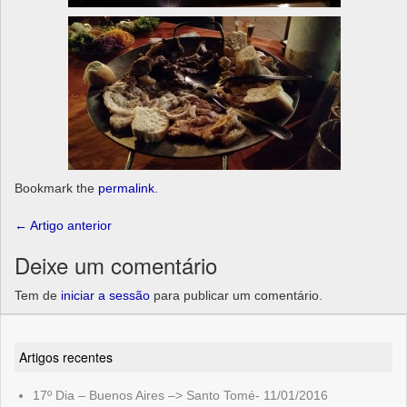
Bookmark the
permalink
.
Post
←
Artigo anterior
navigation
Deixe um comentário
Tem de
iniciar a sessão
para publicar um comentário.
Artigos recentes
17º Dia – Buenos Aires –> Santo Tomé- 11/01/2016