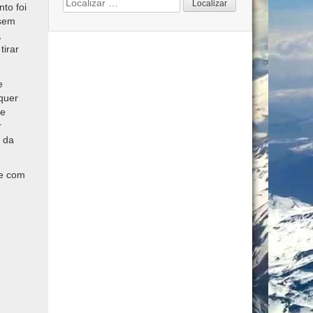
to foi
for:
 sem
,
irar
e
quer
 e
r
a da
re com