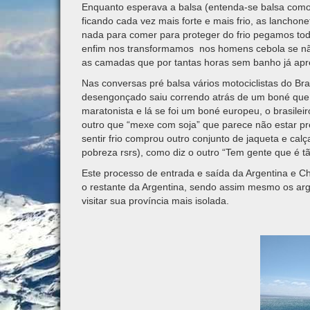
Enquanto esperava a balsa (entenda-se balsa como
ficando cada vez mais forte e mais frio, as lancho
nada para comer para proteger do frio pegamos toda
enfim nos transformamos nos homens cebola se não
as camadas que por tantas horas sem banho já ap
Nas conversas pré balsa vários motociclistas do Bra
desengonçado saiu correndo atrás de um boné que f
maratonista e lá se foi um boné europeu, o brasilei
outro que “mexe com soja” que parece não estar p
sentir frio comprou outro conjunto de jaqueta e ca
pobreza rsrs), como diz o outro “Tem gente que é t
Este processo de entrada e saída da Argentina e Chi
o restante da Argentina, sendo assim mesmo os ar
visitar sua província mais isolada.