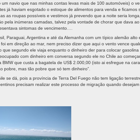
 um navio que nas minhas contas levas mais de 100 automóveis) o ven
netes já haviam esgotado o estoque de alimentos para venda e ficamos
s as roupas possíveis e vestimos já prevendo que a noite seria longa
 pela inúmeras camadas, talvez pela vontade de chorar que dava ao t
resentava sintomas de vencimento….
sil, Paraguai, Argentina e até da Alemanha com um típico alemão alto 
oi em direção ao mar, nem preciso dizer que aqui o vento vence qual
ro que segundo ele viaja enquanto o dinheiro der para colocar gasolina
reocupado com dinheiro em conversa segundo ele no Chile ao começa
lça BMW que custa a bagatela de US$ 2.000,00 (isto ai esfregue na car
ão pobre, mas tão pobre que só tem dinheiro”.
le se dá, pois a província de Terra Del Fuego não tem ligação terrest
gentinos precisam realizar este processo de migração quando desejam