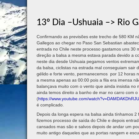
13º Dia –Ushuaia –> Rio 
Confirmando as previsões este trecho de 580 KM não
Gallegos ao chegar no Paso San Sebastian abastece
entrada no Chile neste processo gastamos uns 30
direção a balsa a mesma estava parada devido a con
neste dia desde Ushuaia pegamos ventos extremament
da balsa, ciclistas na estrada mal conseguiam sair
gélido e forte vento, permanecemos por 12 horas n
a mesma apenas as 00:00 pois a fila era imensa nã
balançava muito com o vento que ainda insistia no 
ainda temos direito a banho de mar no carro com o
(
https://www.youtube.com/watch?v=DAMDAKDhRJ
é complicado.
Depois da longa espera na balsa ainda tínhamos 2 
fizemos processo de saída do Chile e depois entr
cansados mas são e salvos depois de andar um po
muito antigo daqueles que as portas rangem e escu