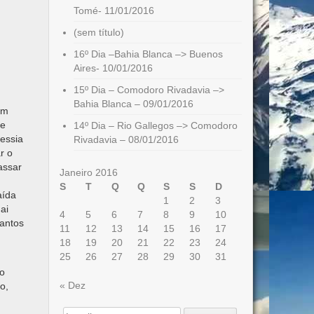
Tomé- 11/01/2016
(sem título)
16º Dia –Bahia Blanca –> Buenos
Aires- 10/01/2016
15º Dia – Comodoro Rivadavia –>
Bahia Blanca – 09/01/2016
em
 e
14º Dia – Rio Gallegos –> Comodoro
vessia
Rivadavia – 08/01/2016
r o
assar
Janeiro 2016
S
T
Q
Q
S
S
D
aída
1
2
3
ai
4
5
6
7
8
9
10
santos
11
12
13
14
15
16
17
18
19
20
21
22
23
24
25
26
27
28
29
30
31
to
« Dez
o,
Search