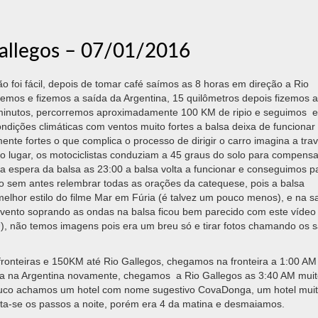
Gallegos – 07/01/2016
 foi fácil, depois de tomar café saímos as 8 horas em direção a Rio
mos e fizemos a saída da Argentina, 15 quilômetros depois fizemos a
 minutos, percorremos aproximadamente 100 KM de ripio e seguimos 
dições climáticas com ventos muito fortes a balsa deixa de funcionar
e fortes o que complica o processo de dirigir o carro imagina a tra
 do lugar, os motociclistas conduziam a 45 graus do solo para compensa
a espera da balsa as 23:00 a balsa volta a funcionar e conseguimos p
o sem antes relembrar todas as orações da catequese, pois a balsa
melhor estilo do filme Mar em Fúria (é talvez um pouco menos), e na s
 vento soprando as ondas na balsa ficou bem parecido com este vídeo 
U
), não temos imagens pois era um breu só e tirar fotos chamando os 
fronteiras e 150KM até Rio Gallegos, chegamos na fronteira a 1:00 AM
ada na Argentina novamente, chegamos a Rio Gallegos as 3:40 AM mui
uco achamos um hotel com nome sugestivo CovaDonga, um hotel muit
ta-se os passos a noite, porém era 4 da matina e desmaiamos.