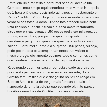
Entrei em uma rotiseria e perguntei onde eu achava um
Comedor, meu amigo aqui estranhou, mas vamos lá, depois
de 1 hora e já quase desistindo achamos um restaurante o
Parrila “La Minuta”, um lugar muito interessante como vocês
verão ai nas fotos, a dona Cristina nos atendeu muito bem
uma tiazinha que tem 7 filhos e é dona deste restaurante,
disse que o prato custava 150 pesos podia ser milanesa ou
frango, ou merluza, perguntei o que acompanha, ela
devolveu a pergunta o que você quer, batatas fritas, ovo,
salada? Perguntei quanto e a surpresa: 150 pesos, ou seja,
pode pedir todos os acompanhamentos que vai ser o
mesmo preço, obviamente pedimos tudo e comemos como
dois condenados a esperar na fila de protesto e balsa.
Recomendo quem for passar por esta cidade que vive do
porto e do petróleo a conhecer este restaurante, dona
Cristina tem um filho que é dançarino no Senor Tango em
Buenos Aires a casa de tango mais famosa do pais e é
namorado de uma brasileira que segundo ela não parece
brasileira uma loira de Curitiba que dança com ele.