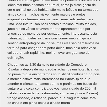
pedras e a água gelada, em uma das praias encontramos os
leões marinhos e fomos dar um oi, como já disse gosto de
ver o animal no seu habitat, são muito leões e na turma que
vimos com 2 machos visivelmente maiores e pretos
enquanto as fêmeas são marrons, leões suficientes para
uma vida inteira, são barulhentos e fedidos, muito fedidos,
junto a eles vários estavam mortos aparentemente por
brigas ou os menores por esmagamento, interessante esta
natureza, um deles inclusive quis comer meu amigo no
sentido antropofágico da coisa, mas eles são bem lentos na
terra dá para chegar bem perto deles, mas pelo odor você
vai querer sair rapidinho, melhor levar um guanaco de
estimação.
Chegamos as 8:30 da noite na cidade de Comodoro
Rivadavia depois de muito rodar achamos um hotel, ficamos
no primeiro que encontramos só foi difícil combinar tudo pois
a menina estava mais interessada no WhatsUp do que
atender o cliente, tomamos banho e partimos em busca do
jantar e ai a coisa complica de vez, uma cidade de 200 mil
habitantes e nada de restaurante, aqui o negócio é Polleria(
frango assado) e rotiseria, parece que ninguém come fora
de casa e em plena sexta a cidade morta.