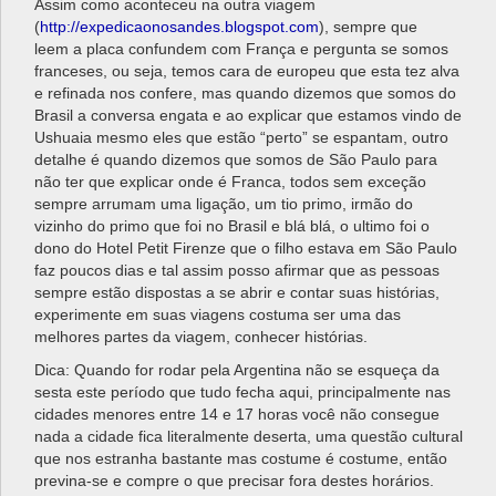
Assim como aconteceu na outra viagem
(
http://expedicaonosandes.blogspot.com
), sempre que
leem a placa confundem com França e pergunta se somos
franceses, ou seja, temos cara de europeu que esta tez alva
e refinada nos confere, mas quando dizemos que somos do
Brasil a conversa engata e ao explicar que estamos vindo de
Ushuaia mesmo eles que estão “perto” se espantam, outro
detalhe é quando dizemos que somos de São Paulo para
não ter que explicar onde é Franca, todos sem exceção
sempre arrumam uma ligação, um tio primo, irmão do
vizinho do primo que foi no Brasil e blá blá, o ultimo foi o
dono do Hotel Petit Firenze que o filho estava em São Paulo
faz poucos dias e tal assim posso afirmar que as pessoas
sempre estão dispostas a se abrir e contar suas histórias,
experimente em suas viagens costuma ser uma das
melhores partes da viagem, conhecer histórias.
Dica: Quando for rodar pela Argentina não se esqueça da
sesta este período que tudo fecha aqui, principalmente nas
cidades menores entre 14 e 17 horas você não consegue
nada a cidade fica literalmente deserta, uma questão cultural
que nos estranha bastante mas costume é costume, então
previna-se e compre o que precisar fora destes horários.