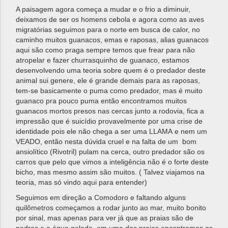
A paisagem agora começa a mudar e o frio a diminuir,
deixamos de ser os homens cebola e agora como as aves
migratórias seguimos para o norte em busca de calor, no
caminho muitos guanacos, emas e raposas, alias guanacos
aqui são como praga sempre temos que frear para não
atropelar e fazer churrasquinho de guanaco, estamos
desenvolvendo uma teoria sobre quem é o predador deste
animal sui genere, ele é grande demais para as raposas,
tem-se basicamente o puma como predador, mas é muito
guanaco pra pouco puma então encontramos muitos
guanacos mortos presos nas cercas junto a rodovia, fica a
impressão que é suicídio provavelmente por uma crise de
identidade pois ele não chega a ser uma LLAMA e nem um
VEADO, então nesta dúvida cruel e na falta de um bom
ansiolítico (Rivotril) pulam na cerca, outro predador são os
carros que pelo que vimos a inteligência não é o forte deste
bicho, mas mesmo assim são muitos. ( Talvez viajamos na
teoria, mas só vindo aqui para entender)
Seguimos em direção a Comodoro e faltando alguns
quilômetros começamos a rodar junto ao mar, muito bonito
por sinal, mas apenas para ver já que as praias são de