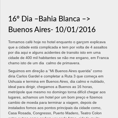
a
v
i
16º Dia –Bahia Blanca –>
g
Buenos Aires- 10/01/2016
a
t
i
Tomamos café hoje no hotel enquanto o garçom explicava
o
que a cidade está complicada e tem por volta de 4 assaltos
n
por dia aqui e alguns acidentes de transito isto em uma
cidade de 400 mil habitantes se não me engano, em Franca
chamo isto de um dia calmo de primavera.
Seguimos em direção a “Mi Buenos Aires querida” como
diria Carlos Gardel e completar a Ruta 3 que começa em
Ushuaia e termina em Buenos Aires, dia calmo e nublado,
ideal para dirigir, chegamos a Buenos as 16 horas,
metrópole que mesmo no domingo torna difícil chegar aos
lugares, achamos um hotel por um bom preço e fizemos
cambio de moeda para terminar a viagem, depois de
instalados fomos aos pontos principais da cidade como,
Casa Rosada, Congresso, Puerto Madero, Teatro Colon